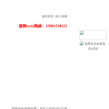
返回首頁
|
加入收藏
服務(wù)熱線：13901538521
反饋
聯(lián)系我們
您現(xiàn)在的位置：
首頁
>
技術(shù)文章