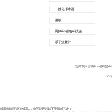
一體化凈水器
濾板
調(diào)節(jié)支架
浮子流量計
宜興市詠佳環(huán)保設(s
Goog
感谢您访问我们的网站，您可能还对以下资源感兴趣：